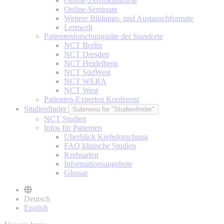
Online-Zertifikatskurse
Online-Seminare
Weitere Bildungs- und Austauschformate
Lernwelt
Patientenforschungsräte der Standorte
NCT Berlin
NCT Dresden
NCT Heidelberg
NCT SüdWest
NCT WERA
NCT West
Patienten-Experten Konferenz
Studienfinder
Submenu for "Studienfinder"
NCT Studien
Infos für Patienten
Überblick Krebsforschung
FAQ klinische Studien
Krebsarten
Informationsangebote
Glossar
Deutsch
English