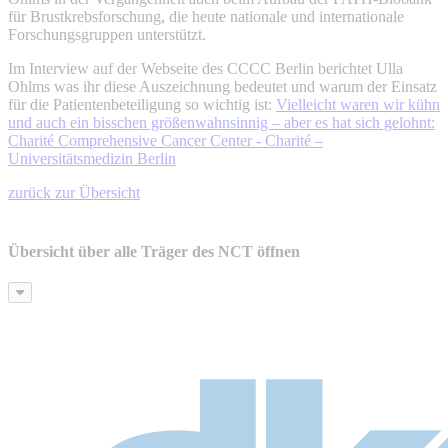
für Brustkrebsforschung, die heute nationale und internationale
Forschungsgruppen unterstützt.
Im Interview auf der Webseite des CCCC Berlin berichtet Ulla
Ohlms was ihr diese Auszeichnung bedeutet und warum der Einsatz
für die Patientenbeteiligung so wichtig ist:
Vielleicht waren wir kühn
und auch ein bisschen größenwahnsinnig – aber es hat sich gelohnt:
Charité Comprehensive Cancer Center - Charité –
Universitätsmedizin Berlin
zurück zur Übersicht
Übersicht über alle Träger des NCT öffnen