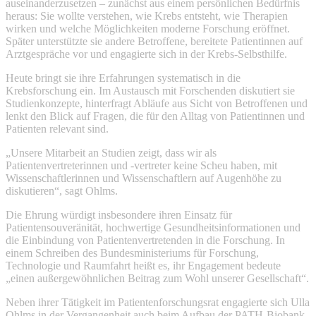
auseinanderzusetzen – zunächst aus einem persönlichen Bedürfnis
heraus: Sie wollte verstehen, wie Krebs entsteht, wie Therapien
wirken und welche Möglichkeiten moderne Forschung eröffnet.
Später unterstützte sie andere Betroffene, bereitete Patientinnen auf
Arztgespräche vor und engagierte sich in der Krebs-Selbsthilfe.
Heute bringt sie ihre Erfahrungen systematisch in die
Krebsforschung ein. Im Austausch mit Forschenden diskutiert sie
Studienkonzepte, hinterfragt Abläufe aus Sicht von Betroffenen und
lenkt den Blick auf Fragen, die für den Alltag von Patientinnen und
Patienten relevant sind.
„Unsere Mitarbeit an Studien zeigt, dass wir als
Patientenvertreterinnen und -vertreter keine Scheu haben, mit
Wissenschaftlerinnen und Wissenschaftlern auf Augenhöhe zu
diskutieren“, sagt Ohlms.
Die Ehrung würdigt insbesondere ihren Einsatz für
Patientensouveränität, hochwertige Gesundheitsinformationen und
die Einbindung von Patientenvertretenden in die Forschung. In
einem Schreiben des Bundesministeriums für Forschung,
Technologie und Raumfahrt heißt es, ihr Engagement bedeute
„einen außergewöhnlichen Beitrag zum Wohl unserer Gesellschaft“.
Neben ihrer Tätigkeit im Patientenforschungsrat engagierte sich Ulla
Ohlms in der Vergangenheit auch beim Aufbau der PATH-Biobank