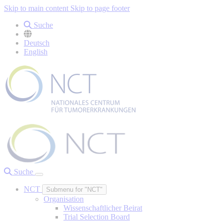
Skip to main content
Skip to page footer
Suche
Deutsch
English
Suche
NCT
Submenu for "NCT"
Organisation
Wissenschaftlicher Beirat
Trial Selection Board