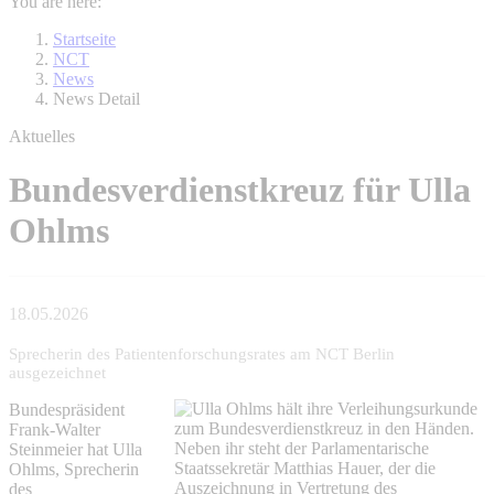
You are here:
Startseite
NCT
News
News Detail
Aktuelles
Bundesverdienstkreuz für Ulla
Ohlms
18.05.2026
Sprecherin des Patientenforschungsrates am NCT Berlin
ausgezeichnet
Bundespräsident
Frank-Walter
Steinmeier hat Ulla
Ohlms, Sprecherin
des