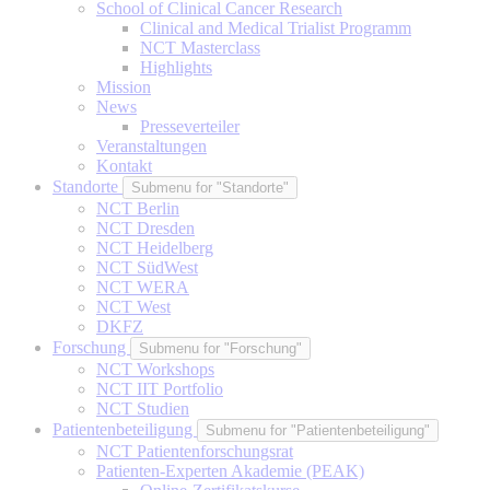
School of Clinical Cancer Research
Clinical and Medical Trialist Programm
NCT Masterclass
Highlights
Mission
News
Presseverteiler
Veranstaltungen
Kontakt
Standorte
Submenu for "Standorte"
NCT Berlin
NCT Dresden
NCT Heidelberg
NCT SüdWest
NCT WERA
NCT West
DKFZ
Forschung
Submenu for "Forschung"
NCT Workshops
NCT IIT Portfolio
NCT Studien
Patientenbeteiligung
Submenu for "Patientenbeteiligung"
NCT Patientenforschungsrat
Patienten-Experten Akademie (PEAK)