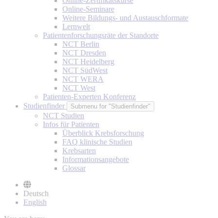
Online-Zertifikatskurse
Online-Seminare
Weitere Bildungs- und Austauschformate
Lernwelt
Patientenforschungsräte der Standorte
NCT Berlin
NCT Dresden
NCT Heidelberg
NCT SüdWest
NCT WERA
NCT West
Patienten-Experten Konferenz
Studienfinder
Submenu for "Studienfinder"
NCT Studien
Infos für Patienten
Überblick Krebsforschung
FAQ klinische Studien
Krebsarten
Informationsangebote
Glossar
Deutsch
English