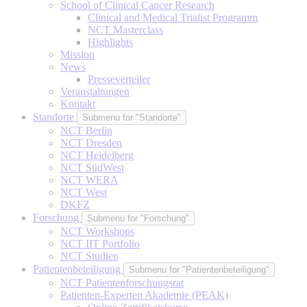
School of Clinical Cancer Research
Clinical and Medical Trialist Programm
NCT Masterclass
Highlights
Mission
News
Presseverteiler
Veranstaltungen
Kontakt
Standorte
Submenu for "Standorte"
NCT Berlin
NCT Dresden
NCT Heidelberg
NCT SüdWest
NCT WERA
NCT West
DKFZ
Forschung
Submenu for "Forschung"
NCT Workshops
NCT IIT Portfolio
NCT Studien
Patientenbeteiligung
Submenu for "Patientenbeteiligung"
NCT Patientenforschungsrat
Patienten-Experten Akademie (PEAK)