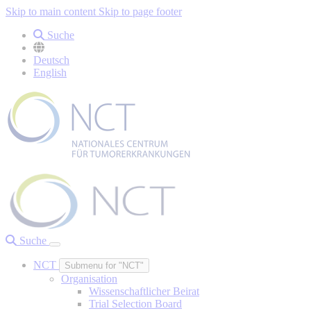
Skip to main content
Skip to page footer
Suche
Deutsch
English
Suche
NCT
Submenu for "NCT"
Organisation
Wissenschaftlicher Beirat
Trial Selection Board