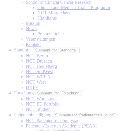
School of Clinical Cancer Research
Clinical and Medical Trialist Programm
NCT Masterclass
Highlights
Mission
News
Presseverteiler
Veranstaltungen
Kontakt
Standorte
Submenu for "Standorte"
NCT Berlin
NCT Dresden
NCT Heidelberg
NCT SüdWest
NCT WERA
NCT West
DKFZ
Forschung
Submenu for "Forschung"
NCT Workshops
NCT IIT Portfolio
NCT Studien
Patientenbeteiligung
Submenu for "Patientenbeteiligung"
NCT Patientenforschungsrat
Patienten-Experten Akademie (PEAK)