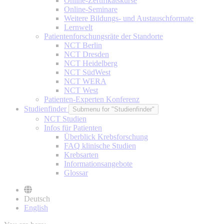
Online-Zertifikatskurse
Online-Seminare
Weitere Bildungs- und Austauschformate
Lernwelt
Patientenforschungsräte der Standorte
NCT Berlin
NCT Dresden
NCT Heidelberg
NCT SüdWest
NCT WERA
NCT West
Patienten-Experten Konferenz
Studienfinder
Submenu for "Studienfinder"
NCT Studien
Infos für Patienten
Überblick Krebsforschung
FAQ klinische Studien
Krebsarten
Informationsangebote
Glossar
Deutsch
English