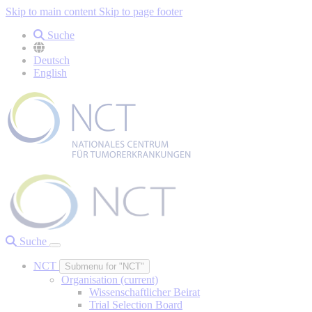
Skip to main content
Skip to page footer
Suche
Deutsch
English
Suche
NCT
Submenu for "NCT"
Organisation
(current)
Wissenschaftlicher Beirat
Trial Selection Board