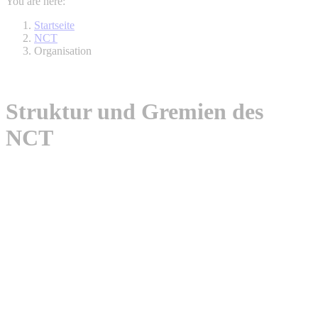
You are here:
Startseite
NCT
Organisation
Struktur und Gremien des
NCT
Wissenschaftlicher Beirat
Link
T
rial Selection Board
Link