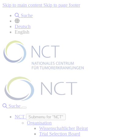
Skip to main content
Skip to page footer
Suche
Deutsch
English
Suche
NCT
Submenu for "NCT"
Organisation
Wissenschaftlicher Beirat
Trial Selection Board