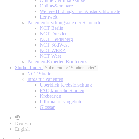
Online-Zertifikatskurse
Online-Seminare
Weitere Bildungs- und Austauschformate
Lernwelt
Patientenforschungsräte der Standorte
NCT Berlin
NCT Dresden
NCT Heidelberg
NCT SüdWest
NCT WERA
NCT West
Patienten-Experten Konferenz
Studienfinder
Submenu for "Studienfinder"
NCT Studien
Infos für Patienten
Überblick Krebsforschung
FAQ klinische Studien
Krebsarten
Informationsangebote
Glossar
Deutsch
English