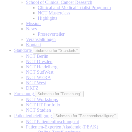
School of Clinical Cancer Research
Clinical and Medical Trialist Programm
NCT Masterclass
Highlights
Mission
News
Presseverteiler
Veranstaltungen
Kontakt
Standorte
Submenu for "Standorte"
NCT Berlin
NCT Dresden
NCT Heidelberg
NCT SüdWest
NCT WERA
NCT West
DKFZ
Forschung
Submenu for "Forschung"
NCT Workshops
NCT IIT Portfolio
NCT Studien
Patientenbeteiligung
Submenu for "Patientenbeteiligung"
NCT Patientenforschungsrat
Patienten-Experten Akademie (PEAK)